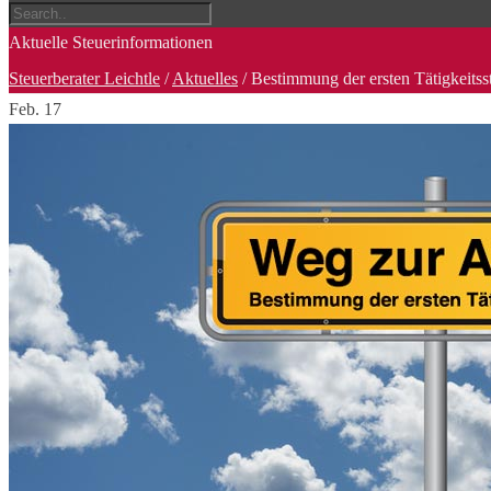
Aktuelle Steuerinformationen
Steuerberater Leichtle
/
Aktuelles
/
Bestimmung der ersten Tätigkeitss
Feb.
17