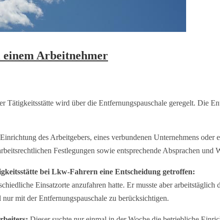
ei einem Arbeitnehmer
ätigkeitsstätte wird über die Entfernungspauschale geregelt. Die Ent
liche Einrichtung des Arbeitgebers, eines verbundenen Unternehmens oder
r arbeitsrechtlichen Festlegungen sowie entsprechende Absprachen und
keitsstätte bei Lkw-Fahrern eine Entscheidung getroffen:
erschiedliche Einsatzorte anzufahren hatte. Er musste aber arbeitstägli
 nur mit der Entfernungspauschale zu berücksichtigen.
rbeiters:
Dieser suchte nur einmal in der Woche die betriebliche Einric