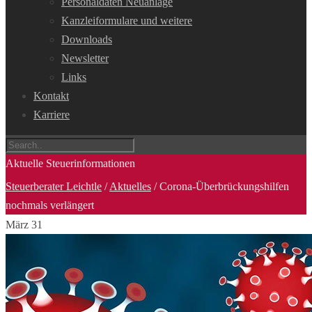
Personaldaten Neuanlage
Kanzleiformulare und weitere
Downloads
Newsletter
Links
Kontakt
Karriere
Aktuelle Steuerinformationen
Steuerberater Leichtle
/
Aktuelles
/
Corona-Überbrückungshilfen
nochmals verlängert
März
31