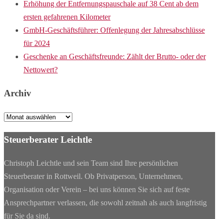
Erhöhung der Entfernungspauschale auf 38 Cent ab dem
ersten gefahrenen Kilometer
GmbH-Geschäftsführer: Offenlegung der Jahresabschlüsse
für 2024
Geschenke an Geschäftsfreunde: Zählt der Brutto- oder der
Nettowert?
Archiv
Archiv
Steuerberater Leichtle
Christoph Leichtle und sein Team sind Ihre persönlichen
Steuerberater in Rottweil. Ob Privatperson, Unternehmen,
Organisation oder Verein – bei uns können Sie sich auf feste
Ansprechpartner verlassen, die sowohl zeitnah als auch langfristig
für Sie da sind.