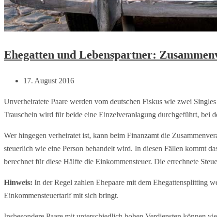
Ehegatten und Lebenspartner: Zusammenver
17. August 2016
Unverheiratete Paare werden vom deutschen Fiskus wie zwei Singles 
Trauschein wird für beide eine Einzelveranlagung durchgeführt, bei d
Wer hingegen verheiratet ist, kann beim Finanzamt die Zusammenveranl
steuerlich wie eine Person behandelt wird. In diesen Fällen kommt 
berechnet für diese Hälfte die Einkommensteuer. Die errechnete Steue
Hinweis:
In der Regel zahlen Ehepaare mit dem Ehegattensplitting we
Einkommensteuertarif mit sich bringt.
Insbesondere Paare mit unterschiedlich hohen Verdiensten können vie