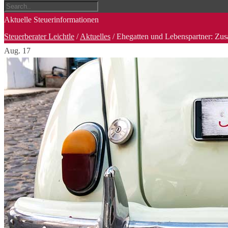
Aktuelle Steuerinformationen
Steuerberater Leichtle
/
Aktuelles
/
Ehegatten und Lebenspartner: Zus
Aug.
17